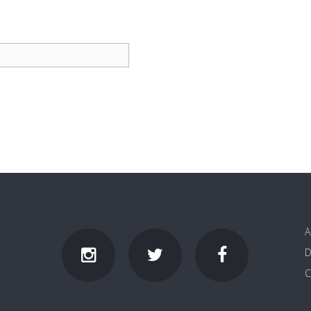
A
D
C