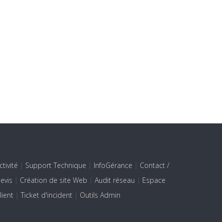
ctivité
|
Support Technique
|
InfoGérance
|
Contact /
evis
|
Création de site Web
|
Audit réseau
|
Espace
lient
|
Ticket d'incident
|
Outils Admin