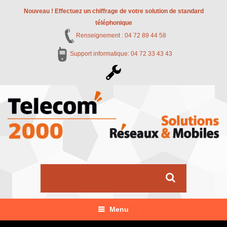
Nouveau ! Effectuez un chiffrage de votre solution de standard
téléphonique
Renseignement : 04 72 89 44 58
Support informatique: 04 72 33 43 43
Menu