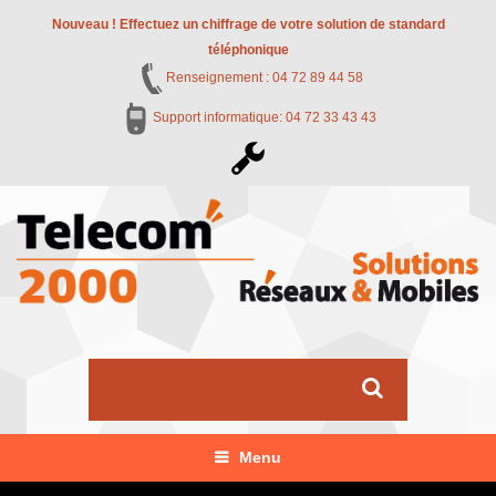
Nouveau ! Effectuez un chiffrage de votre solution de standard
téléphonique
Renseignement : 04 72 89 44 58
Support informatique: 04 72 33 43 43
Menu