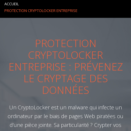
ACCUEIL
PROTECTION CRYPTOLOCKER ENTREPRISE
PROTECTION
CRYPTOLOCKER
ENTREPRISE : PRÉVENEZ
LE CRYPTAGE DES
DONNÉES
Un CryptoLocker est un malware qui infecte un
ordinateur par le biais de pages Web piratées ou
d’une pièce jointe. Sa particularité ? Crypter vos