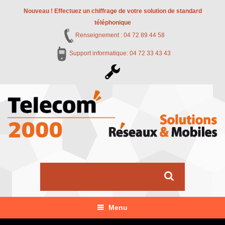
Nouveau ! Effectuez un chiffrage de votre solution de standard
téléphonique
Renseignement : 04 72 89 44 58
Support informatique: 04 72 33 43 43
Menu