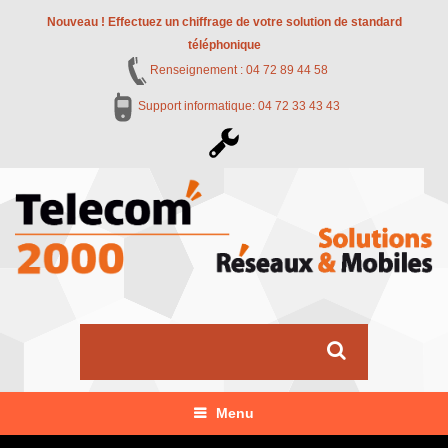
Nouveau ! Effectuez un chiffrage de votre solution de standard
téléphonique
Renseignement : 04 72 89 44 58
Support informatique: 04 72 33 43 43
Menu