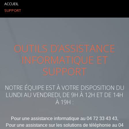
ACCUEIL
SUPPORT
OUTILS D’ASSISTANCE
INFORMATIQUE ET
SUPPORT
NOTRE ÉQUIPE EST À VOTRE DISPOSITION DU
LUNDI AU VENDREDI, DE 9H À 12H ET DE 14H
À 19H :
Pour une assistance informatique au 04 72 33 43 43,
Pour une assistance sur les solutions de téléphonie au 04