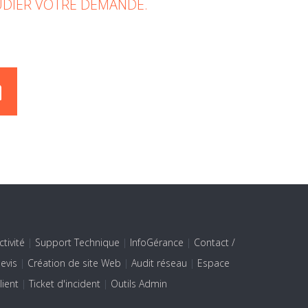
TUDIER VOTRE DEMANDE.
ctivité
|
Support Technique
|
InfoGérance
|
Contact /
evis
|
Création de site Web
|
Audit réseau
|
Espace
lient
|
Ticket d'incident
|
Outils Admin