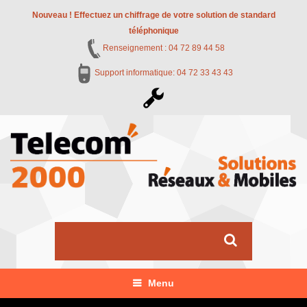
Nouveau ! Effectuez un chiffrage de votre solution de standard
téléphonique
Renseignement : 04 72 89 44 58
Support informatique: 04 72 33 43 43
Menu